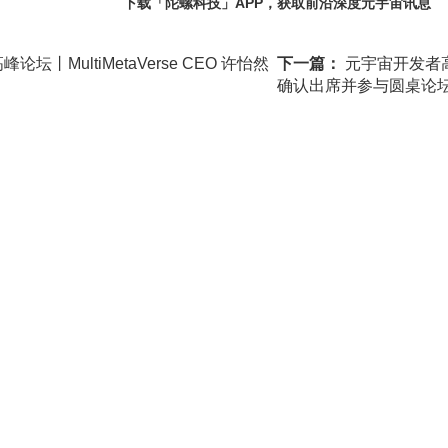
下载「陀螺科技」APP，获取前沿深度元宇宙讯息
坛丨MultiMetaVerse CEO 许怡然
下一篇：
元宇宙开发者高
确认出席并参与圆桌论