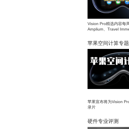
Vision Pro精选内容每
Amplium、Travel Imme
苹果空间计算专题
苹果宣布将为Vision 
录片
硬件专业评测