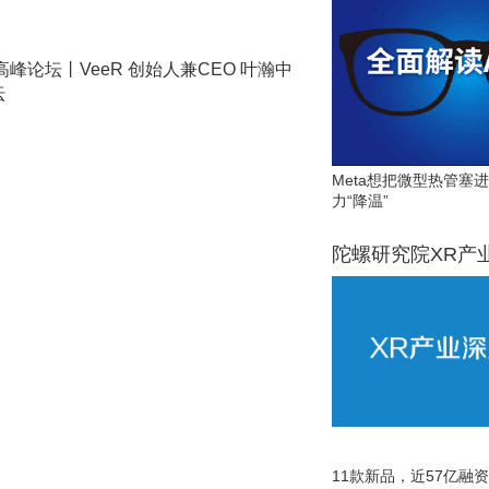
峰论坛丨VeeR 创始人兼CEO 叶瀚中
坛
Meta想把微型热管塞
力“降温”
陀螺研究院XR产
11款新品，近57亿融资，