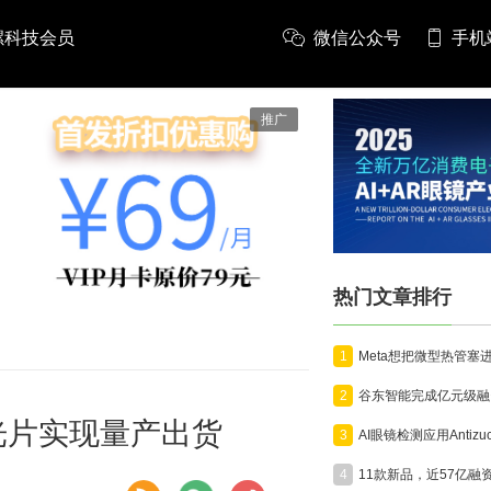
螺科技会员
微信公众号
手机
推广
热门文章排行
1
2
光片实现量产出货
3
4