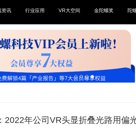
戏资讯
行业应用
VR大空间
金陀螺奖
陀
：2022年公司VR头显折叠光路用偏