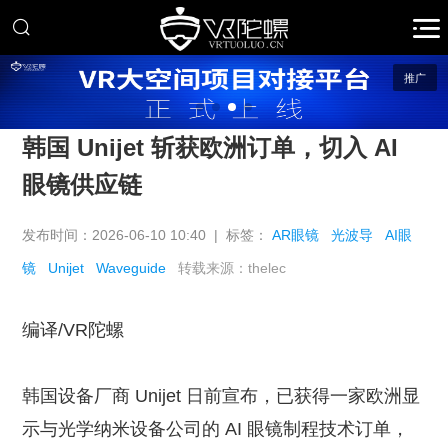
推广
韩国 Unijet 斩获欧洲订单，切入 AI
眼镜供应链
发布时间：2026-06-10 10:40 | 标签：
AR眼镜
光波导
AI眼
镜
Unijet
Waveguide
转载来源：thelec
编译/VR陀螺
韩国设备厂商 Unijet 日前宣布，已获得一家欧洲显
示与光学纳米设备公司的 AI 眼镜制程技术订单，