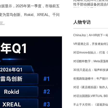
性手部动捕设备的混合
据显示，2025年第一季度，市场前五
训练一体化平台
变为雷鸟创新、Rokid、XREAL、千问
人物专访
第三。