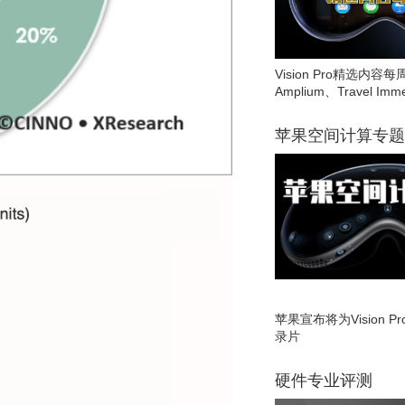
Vision Pro精选内容每
Amplium、Travel Imme
苹果空间计算专题
苹果宣布将为Vision 
录片
硬件专业评测