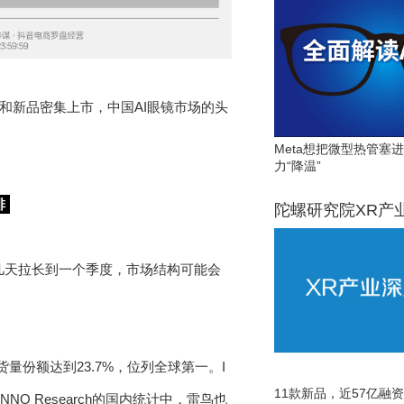
和新品密集上市，中国AI眼镜市场的头
Meta想把微型热管塞
力“降温”
排
陀螺研究院XR产
十几天拉长到一个季度，市场结构可能会
的出货量份额达到23.7%，位列全球第一。I
11款新品，近57亿融资，
NO Research的国内统计中，雷鸟也