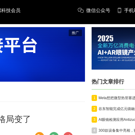
螺科技会员
微信公众号
手机
推广
热门文章排行
1
2
镜格局变了
3
4