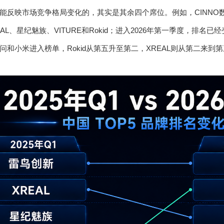
能反映市场竞争格局变化的，其实是其余四个席位。例如，CINNO数
L、星纪魅族、VITURE和Rokid；进入2026年第一季度，排名已经
和小米进入榜单，Rokid从第五升至第二，XREAL则从第二来到