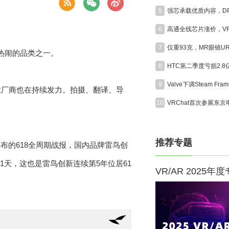
5
6
7
最热闹的品类之一。
8
HTC第二季度亏损2.
9
创业厂商也在持续发力。拍摄、翻译、导
10
推荐专题
布的618全周期战报，国内品牌雷鸟创
1天，这也是雷鸟创新连续第5年位居61
VR/AR 2025年