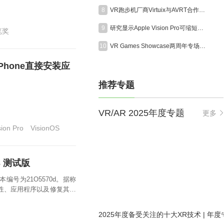
8
VR跑步机厂商Virtuix与AVRT合作为美国海军陆战队打造模拟训练系统
9
研究显示Apple Vision Pro可缩短眼科手术时间约19%
笔奖
10
VR Games Showcase两周年专场定档8月13日，超25款VR游戏集中发布更新
iPhone直接安装应
推荐专题
VR/AR 2025年度专题
更多
sion Pro
VisionOS
 3 测试版
新版本编号为21O5570d。据称
整体稳定性、应用程序以及修复其他
2025年度备受关注的十大XR技术 | 年度