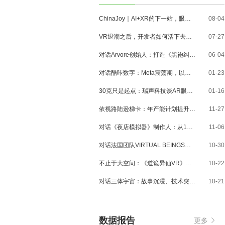
ChinaJoy｜AI+XR的下一站，眼镜、MR与3D内容走到了哪里？
08-04
VR退潮之后，开发者如何活下去？对话VR Games Showcase创始人Jamie Feltham
07-27
对话Arvore创始人：打造《黑袍纠察队》VR大作，巴西工作室冲刺3A与多平台布局
06-04
对话酷咔数字：Meta震荡期，以《Dread Meridian》向硬核玩家交出「付费体验」答卷
01-23
30克只是起点：瑞声科技谈AR眼镜的重量、功能与未来形态
01-16
依视路陆逊梯卡：年产能计划提升至2000万副，大量AI眼镜新品正在路上
11-27
对话《夜店模拟器》制作人：从1人开发，到50万下载的实战心得
11-06
对话法国团队VIRTUAL BEINGS：如何用「行为AI引擎」打造跨平台虚拟宠物？
10-30
不止于大空间：《道诡异仙VR》如何用“实景置景”打通线下沉浸式闭环？
10-22
对话三体宇宙：故事沉浸、技术突破和线下布局，科幻IP的VR自制之路
10-21
数据报告
更多