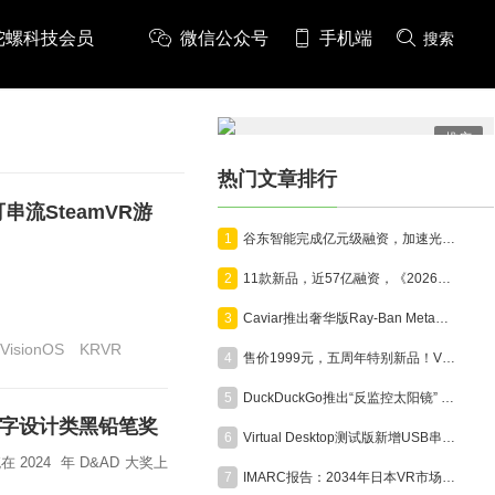
陀螺科技会员
微信公众号
手机端
搜索
推广
热门文章排行
可串流SteamVR游
1
谷东智能完成亿元级融资，加速光波导与AR智能终端产业化
2
11款新品，近57亿融资，《2026年7月VR/AR与AI眼镜行业月报》发布
3
Caviar推出奢华版Ray-Ban Meta智能眼镜，全球限量24副售价超6000美元
VisionOS
KRVR
4
售价1999元，五周年特别新品！VITURE Pro 2 XR眼镜正式发布
5
DuckDuckGo推出“反监控太阳镜” ，直指AI眼镜隐私争议
获数字设计类黑铅笔奖
6
Virtual Desktop测试版新增USB串流功能，支持Quest稳定连接
 2024 年 D&AD 大奖上
7
IMARC报告：2034年日本VR市场规模将达95亿美元，年复合增长率15.1%