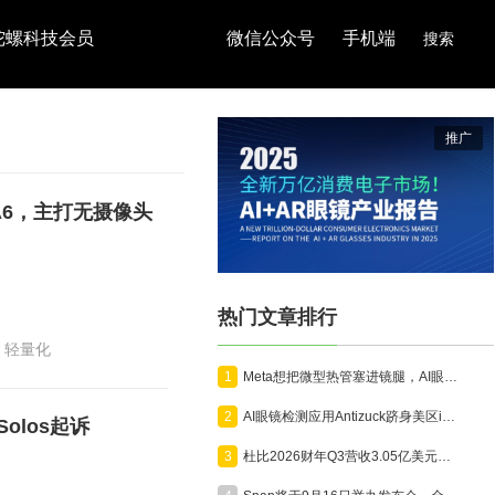
陀螺科技会员
微信公众号
手机端
搜索
推广
o A6，主打无摄像头
热门文章排行
轻量化
1
Meta想把微型热管塞进镜腿，AI眼镜开始为算力“降温”
2
AI眼镜检测应用Antizuck跻身美区iOS付费榜前三，折射隐私担忧
olos起诉
3
杜比2026财年Q3营收3.05亿美元，沉浸式影音技术向AR眼镜、全景相机、汽车全面延伸