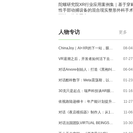
陀螺研究院XR行业应用案例集｜基于穿
性手部动捕设备的混合现实整形外科手
训练一体化平台
人物专访
更多
ChinaJoy｜AI+XR的下一站，眼镜、MR与3D内容走到了哪里？
08-04
VR退潮之后，开发者如何活下去？对话VR Games Showcase创始人Jamie Feltham
07-27
对话Arvore创始人：打造《黑袍纠察队》VR大作，巴西工作室冲刺3A与多平台布局
06-04
对话酷咔数字：Meta震荡期，以《Dread Meridian》向硬核玩家交出「付费体验」答卷
01-23
30克只是起点：瑞声科技谈AR眼镜的重量、功能与未来形态
01-16
依视路陆逊梯卡：年产能计划提升至2000万副，大量AI眼镜新品正在路上
11-27
对话《夜店模拟器》制作人：从1人开发，到50万下载的实战心得
11-06
对话法国团队VIRTUAL BEINGS：如何用「行为AI引擎」打造跨平台虚拟宠物？
10-30