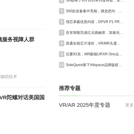
4
Snap将于9月16日举办发布会，全面展示消费版AR眼镜Specs
5
300款设备集中亮相，骁龙把AI、XR和游戏装进同一座展馆
6
强芯承载优质内容，DPVR P1 PRO MAX赋能VR电影高品质呈现
7
谷东智能完成亿元级融资，加速光波导与AR智能终端产业化
I眼镜服务视障人群
8
高通全线芯片涨价，VR/MR头显迎成本大考
9
仅重93克，MR眼镜URXR One众筹首日突破50万美元
10
SideQuest拿下Altspace品牌版权，经典社交VR平台将于今年秋季重启
辅助技术
推荐专题
，VR陀螺对话美国国
VR/AR 2025年度专题
更多