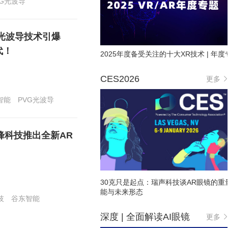
VG光波导
光波导技术引爆
代！
2025年度备受关注的十大XR技术 | 年度
CES2026
更多
智能
PVG光波导
峰科技推出全新AR
30克只是起点：瑞声科技谈AR眼镜的重
能与未来形态
技
谷东智能
深度 | 全面解读AI眼镜
更多