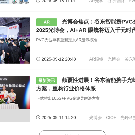
2026-05-15 11:01
AR光学
谷东智能
P
光博会焦点：谷东智能携PVG
AR
2025光博会，AI+AR 眼镜将迈入千元时
PVG光波导将重新定义AR显示标准
2025-09-12 20:48
AR眼镜
光博会
谷东
颠覆性进展！谷东智能携手光
最新资讯
方案，重构行业价格体系
正式推出LCoS+PVG光波导解决方案
2025-09-11 14:20
光博会
CIOE
光峰科