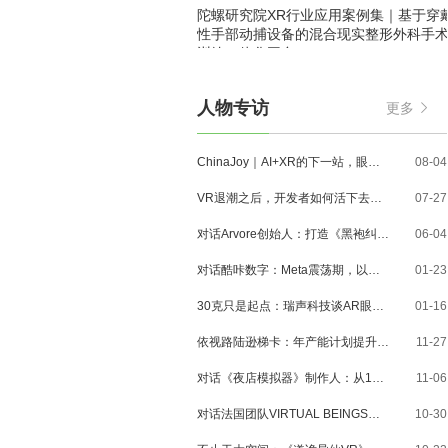
陀螺研究院XR行业应用案例集｜基于穿
性手部动捕设备的混合现实整形外科手
训练一体化平台
人物专访
更多
ChinaJoy｜AI+XR的下一站，眼镜、MR与3D内容走到了哪里？
08-04
VR退潮之后，开发者如何活下去？对话VR Games Showcase创始人Jamie Feltham
07-27
对话Arvore创始人：打造《黑袍纠察队》VR大作，巴西工作室冲刺3A与多平台布局
06-04
对话酷咔数字：Meta震荡期，以《Dread Meridian》向硬核玩家交出「付费体验」答卷
01-23
30克只是起点：瑞声科技谈AR眼镜的重量、功能与未来形态
01-16
依视路陆逊梯卡：年产能计划提升至2000万副，大量AI眼镜新品正在路上
11-27
对话《夜店模拟器》制作人：从1人开发，到50万下载的实战心得
11-06
对话法国团队VIRTUAL BEINGS：如何用「行为AI引擎」打造跨平台虚拟宠物？
10-30