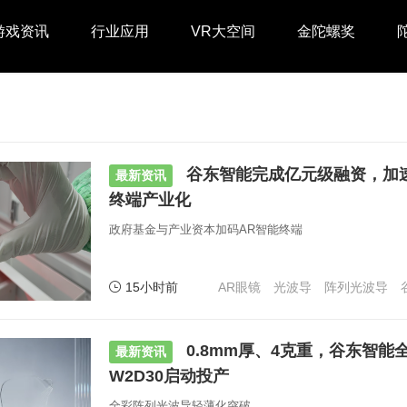
游戏资讯
行业应用
VR大空间
金陀螺奖
谷东智能完成亿元级融资，加
最新资讯
终端产业化
政府基金与产业资本加码AR智能终端
15小时前
AR眼镜
光波导
阵列光波导
0.8mm厚、4克重，谷东智能
最新资讯
W2D30启动投产
全彩阵列光波导轻薄化突破