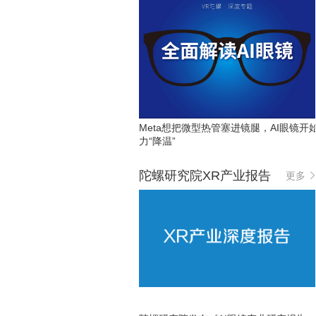
Meta想把微型热管塞进镜腿，AI眼镜开
力“降温”
陀螺研究院XR产业报告
更多