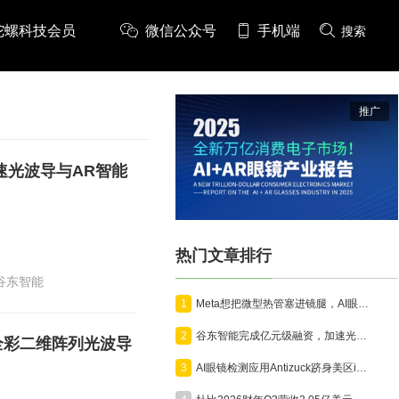
陀螺科技会员
微信公众号
手机端
搜索
推广
速光波导与AR智能
热门文章排行
谷东智能
1
Meta想把微型热管塞进镜腿，AI眼镜开始为算力“降温”
2
谷东智能完成亿元级融资，加速光波导与AR智能终端产业化
全彩二维阵列光波导
3
AI眼镜检测应用Antizuck跻身美区iOS付费榜前三，折射隐私担忧