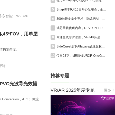
4
杜比2026财年Q3营收3.05亿美元，沉浸式影音技术向AR眼镜、全景相机、汽车全面延伸
5
Snap将于9月16日举办发布会，全面展示消费版AR眼镜Specs
谷东智能
W2D30
6
300款设备集中亮相，骁龙把AI、XR和游戏装进同一座展馆
7
强芯承载优质内容，DPVR P1 PRO MAX赋能VR电影高品质呈现
45°FOV，用单层
8
高通全线芯片涨价，VR/MR头显迎成本大考
9
SideQuest拿下Altspace品牌版权，经典社交VR平台将于今年秋季重启
结构复杂度。
10
仅重93克，MR眼镜URXR One众筹首日突破50万美元
智能
推荐专题
PVG光波导光效提
VR/AR 2025年度专题
更多
 Conversion，APC）效应