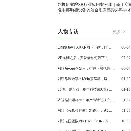
陀螺研究院XR行业应用案例集｜基于穿
性手部动捕设备的混合现实整形外科手
训练一体化平台
人物专访
更多
ChinaJoy｜AI+XR的下一站，眼镜、MR与3D内容走到了哪里？
08-04
VR退潮之后，开发者如何活下去？对话VR Games Showcase创始人Jamie Feltham
07-27
对话Arvore创始人：打造《黑袍纠察队》VR大作，巴西工作室冲刺3A与多平台布局
06-04
对话酷咔数字：Meta震荡期，以《Dread Meridian》向硬核玩家交出「付费体验」答卷
01-23
30克只是起点：瑞声科技谈AR眼镜的重量、功能与未来形态
01-16
依视路陆逊梯卡：年产能计划提升至2000万副，大量AI眼镜新品正在路上
11-27
对话《夜店模拟器》制作人：从1人开发，到50万下载的实战心得
11-06
对话法国团队VIRTUAL BEINGS：如何用「行为AI引擎」打造跨平台虚拟宠物？
10-30