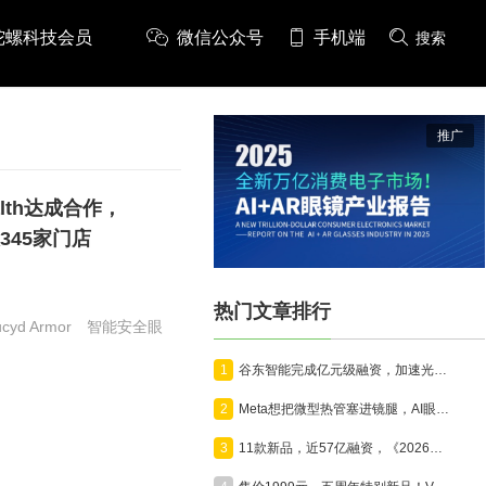
陀螺科技会员
微信公众号
手机端
搜索
推广
health达成合作，
345家门店
热门文章排行
ucyd Armor
智能安全眼
1
谷东智能完成亿元级融资，加速光波导与AR智能终端产业化
2
Meta想把微型热管塞进镜腿，AI眼镜开始为算力“降温”
3
11款新品，近57亿融资，《2026年7月VR/AR与AI眼镜行业月报》发布