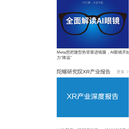
Meta想把微型热管塞进镜腿，AI眼镜开
力“降温”
陀螺研究院XR产业报告
更多