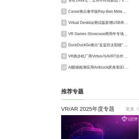
4
售价1999元，五周年特别新品！VITURE Pro 2 XR眼镜正式发布
5
Caviar推出奢华版Ray-Ban Meta智能眼镜，全球限量24副售价超6000美元
6
Virtual Desktop测试版新增USB串流功能，支持Quest稳定连接
7
VR Games Showcase两周年专场定档8月13日，超25款VR游戏集中发布更新
8
DuckDuckGo推出“反监控太阳镜” ，直指AI眼镜隐私争议
9
VR跑步机厂商Virtuix与AVRT合作为美国海军陆战队打造模拟训练系统
10
AI眼镜检测应用Antizuck跻身美区iOS付费榜前三，折射隐私担忧
推荐专题
VR/AR 2025年度专题
更多