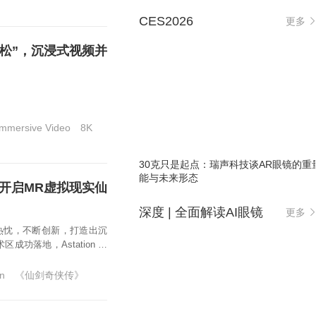
CES2026
更多
马拉松”，沉浸式视频并
Immersive Video
8K
30克只是起点：瑞声科技谈AR眼镜的重
能与未来形态
传》开启MR虚拟现实仙
深度 | 全面解读AI眼镜
更多
怀热忱，不断创新，打造出沉
成功落地，Astation 在
on
《仙剑奇侠传》