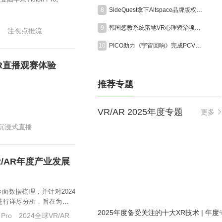
8
SideQuest拿下Altspace品牌版权，经典社交VR平台将于今年秋季重启
9
韩国惩教系统落地VR心理矫治项目，沉浸式受害者视角助力囚犯认知改造
g
注视点推流
10
PICO助力《宇宙回响》完成PCVR向独立VR架构迁移，累计服务2万名体验者
 VR直播观赛体验
推荐专题
VR/AR 2025年度专题
更多
沉浸式直播
R/AR年度产业发展
面数据梳理，并针对2024
面进行详尽分析，旨在为行业
2025年度备受关注的十大XR技术 | 年度
 Pro
2024全球VR/AR