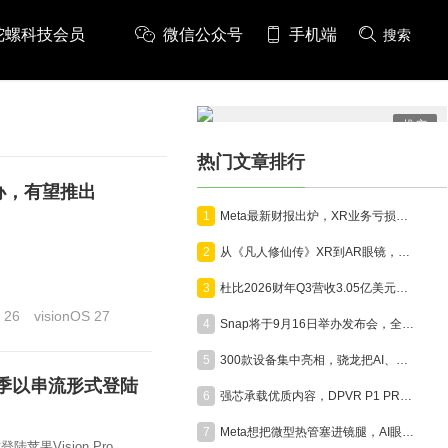
陀螺科技会员
微信公众号
手机端
搜索
推广
热门文章排行
举办，有望推出
1
Meta最新财报出炉，XR业务亏损46.19亿，AI眼镜增势明显
2
从《凡人修仙传》XR到AR眼镜，高通骁龙即将亮相ChinaJoy
3
杜比2026财年Q3营收3.05亿美元，沉浸式影音技术向AR眼镜、全景相机、汽车全面延伸
 26
visionOS 27
4
Snap将于9月16日举办发布会，全面展示消费版AR眼镜Specs
5
300款设备集中亮相，骁龙把AI、XR和游戏装进同一座展馆
年春季以串流形式登陆
6
强芯承载优质内容，DPVR P1 PRO MAX赋能VR电影高品质呈现
7
Meta想把微型热管塞进镜腿，AI眼镜开始为算力“降温”
苹果Vision Pro。