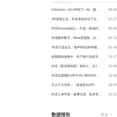
ChinaJoy｜AI+XR的下一站，眼镜、MR与3D内容走到了哪里？
08-04
VR退潮之后，开发者如何活下去？对话VR Games Showcase创始人Jamie Feltham
07-27
对话Arvore创始人：打造《黑袍纠察队》VR大作，巴西工作室冲刺3A与多平台布局
06-04
对话酷咔数字：Meta震荡期，以《Dread Meridian》向硬核玩家交出「付费体验」答卷
01-23
30克只是起点：瑞声科技谈AR眼镜的重量、功能与未来形态
01-16
依视路陆逊梯卡：年产能计划提升至2000万副，大量AI眼镜新品正在路上
11-27
对话《夜店模拟器》制作人：从1人开发，到50万下载的实战心得
11-06
对话法国团队VIRTUAL BEINGS：如何用「行为AI引擎」打造跨平台虚拟宠物？
10-30
不止于大空间：《道诡异仙VR》如何用“实景置景”打通线下沉浸式闭环？
10-22
对话三体宇宙：故事沉浸、技术突破和线下布局，科幻IP的VR自制之路
10-21
数据报告
更多