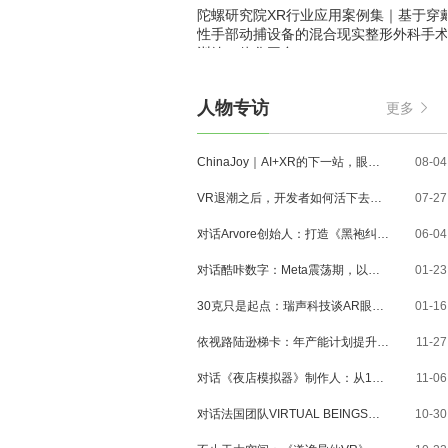
陀螺研究院XR行业应用案例集｜基于穿
性手部动捕设备的混合现实整形外科手
训练一体化平台
人物专访
更多
ChinaJoy｜AI+XR的下一站，眼镜、MR与3D内容走到了哪里？
08-04
VR退潮之后，开发者如何活下去？对话VR Games Showcase创始人Jamie Feltham
07-27
对话Arvore创始人：打造《黑袍纠察队》VR大作，巴西工作室冲刺3A与多平台布局
06-04
对话酷咔数字：Meta震荡期，以《Dread Meridian》向硬核玩家交出「付费体验」答卷
01-23
30克只是起点：瑞声科技谈AR眼镜的重量、功能与未来形态
01-16
依视路陆逊梯卡：年产能计划提升至2000万副，大量AI眼镜新品正在路上
11-27
对话《夜店模拟器》制作人：从1人开发，到50万下载的实战心得
11-06
对话法国团队VIRTUAL BEINGS：如何用「行为AI引擎」打造跨平台虚拟宠物？
10-30