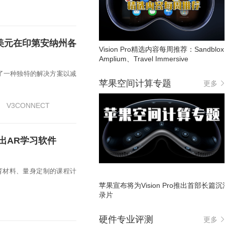
00万美元在印第安纳州各
Vision Pro精选内容每周推荐：Sandblo
Amplium、Travel Immersive
了一种独特的解决方案以减
苹果空间计算专题
更多
V3CONNECT
合作推出AR学习软件
) 教育材料、量身定制的课程计
苹果宣布将为Vision Pro推出首部长篇
录片
硬件专业评测
更多