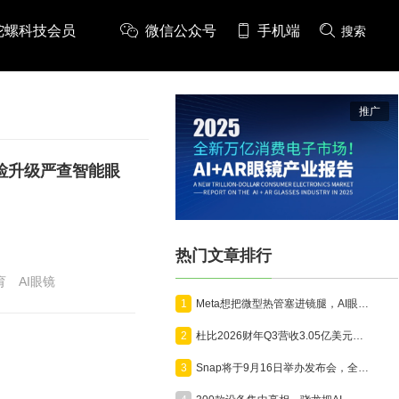
陀螺科技会员
微信公众号
手机端
搜索
推广
检升级严查智能眼
热门文章排行
育
AI眼镜
1
Meta想把微型热管塞进镜腿，AI眼镜开始为算力“降温”
2
杜比2026财年Q3营收3.05亿美元，沉浸式影音技术向AR眼镜、全景相机、汽车全面延伸
3
Snap将于9月16日举办发布会，全面展示消费版AR眼镜Specs