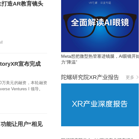
国学生打造AR教育镜头
M
Meta想把微型热管塞进镜腿，AI眼镜开
力“降温”
oryXR宣布完成
陀螺研究院XR产业报告
更多
250万美元的融资，本轮融资
e Ventures I 领导。
习功能让用户“相见