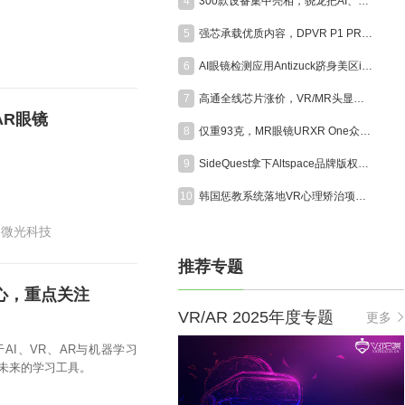
4
300款设备集中亮相，骁龙把AI、XR和游戏装进同一座展馆
5
强芯承载优质内容，DPVR P1 PRO MAX赋能VR电影高品质呈现
6
AI眼镜检测应用Antizuck跻身美区iOS付费榜前三，折射隐私担忧
7
高通全线芯片涨价，VR/MR头显迎成本大考
R眼镜
8
仅重93克，MR眼镜URXR One众筹首日突破50万美元
9
SideQuest拿下Altspace品牌版权，经典社交VR平台将于今年秋季重启
10
韩国惩教系统落地VR心理矫治项目，沉浸式受害者视角助力囚犯认知改造
微光科技
推荐专题
心，重点关注
VR/AR 2025年度专题
更多
AI、VR、AR与机器学习
未来的学习工具。