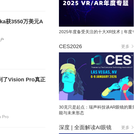
ika获3550万美元A
2025年度备受关注的十大XR技术 | 年度
用户
CES2026
更多
ision Pro真正
30克只是起点：瑞声科技谈AR眼镜的重
能与未来形态
n Pro
深度 | 全面解读AI眼镜
更多