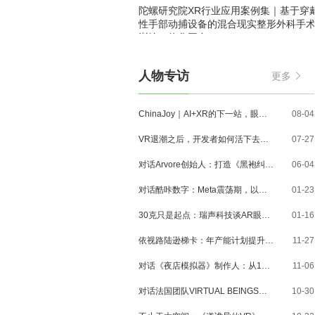
陀螺研究院XR行业应用案例集｜基于穿
性手部动捕设备的混合现实整形外科手
训练一体化平台
人物专访
更多
ChinaJoy｜AI+XR的下一站，眼镜、MR与3D内容走到了哪里？
08-04
VR退潮之后，开发者如何活下去？对话VR Games Showcase创始人Jamie Feltham
07-27
对话Arvore创始人：打造《黑袍纠察队》VR大作，巴西工作室冲刺3A与多平台布局
06-04
对话酷咔数字：Meta震荡期，以《Dread Meridian》向硬核玩家交出「付费体验」答卷
01-23
30克只是起点：瑞声科技谈AR眼镜的重量、功能与未来形态
01-16
依视路陆逊梯卡：年产能计划提升至2000万副，大量AI眼镜新品正在路上
11-27
对话《夜店模拟器》制作人：从1人开发，到50万下载的实战心得
11-06
对话法国团队VIRTUAL BEINGS：如何用「行为AI引擎」打造跨平台虚拟宠物？
10-30