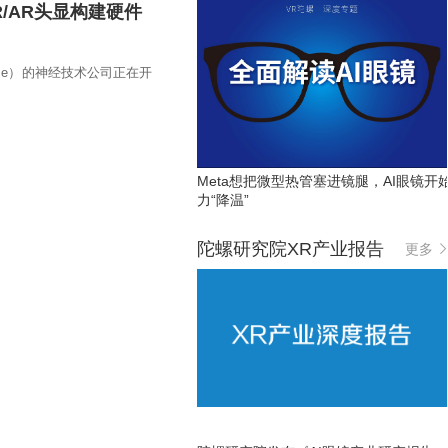
R/AR头显构建硬件
nterface）的神经技术公司正在开
Meta想把微型热管塞进镜腿，AI眼镜开
力“降温”
陀螺研究院XR产业报告
更多