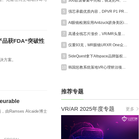
4
300款设备集中亮相，骁龙把AI、XR和游戏装进同一座展馆
5
强芯承载优质内容，DPVR P1 PRO MAX赋能VR电影高品质呈现
6
AI眼镜检测应用Antizuck跻身美区iOS付费榜前三，折射隐私担忧
7
高通全线芯片涨价，VR/MR头显迎成本大考
产品获FDA“突破性
8
仅重93克，MR眼镜URXR One众筹首日突破50万美元
9
SideQuest拿下Altspace品牌版权，经典社交VR平台将于今年秋季重启
解决方案。
10
韩国惩教系统落地VR心理矫治项目，沉浸式受害者视角助力囚犯认知改造
I
推荐专题
rable
VR/AR 2025年度专题
更多
amses Alcaide博士