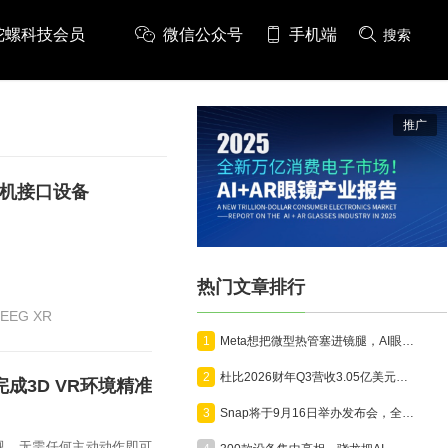
陀螺科技会员
微信公众号
手机端
搜索
推广
脑机接口设备
热门文章排行
iEEG XR
1
Meta想把微型热管塞进镜腿，AI眼镜开始为算力“降温”
2
杜比2026财年Q3营收3.05亿美元，沉浸式影音技术向AR眼镜、全景相机、汽车全面延伸
成3D VR环境精准
3
Snap将于9月16日举办发布会，全面展示消费版AR眼镜Specs
视、无需任何主动动作即可