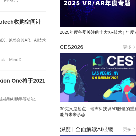
EPSON
rotech收购空间计
2025年度备受关注的十大XR技术 | 年度
MindX，以整合其AR、AI技术
CES2026
更多
ock
MindX
on One将于2021
i连接和AI助手等功能。
30克只是起点：瑞声科技谈AR眼镜的重
能与未来形态
深度 | 全面解读AI眼镜
更多