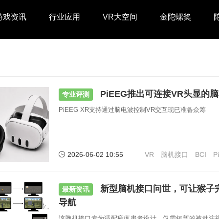
游戏资讯
行业应用
VR大空间
金陀螺奖
PiEEG推出可连接VR头显的
专业评测
PiEEG XR支持通过脑电波控制VR交互现已准备众筹
2026-06-02 10:55
VR
脑机接口
BCI
P
新型脑机接口问世，可让猴子完
最新资讯
导航
该脑机接口专为适配瘫痪患者设计，仅需短暂的被动注